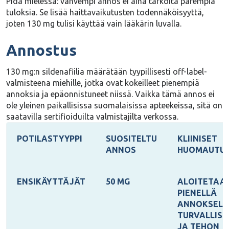
Pidä mielessä: vahvempi annos
ei aina tarkoita parempia
tuloksia
. Se lisää haittavaikutusten todennäköisyyttä,
joten 130 mg tulisi käyttää vain lääkärin luvalla.
Annostus
130 mg:n sildenafiilia määrätään tyypillisesti
off-label-
valmisteena
miehille, jotka ovat kokeilleet pienempiä
annoksia ja epäonnistuneet niissä. Vaikka tämä annos ei
ole yleinen paikallisissa suomalaisissa apteekeissa, sitä on
saatavilla sertifioiduilta valmistajilta verkossa.
POTILASTYYPPI
SUOSITELTU
KLIINISET
ANNOS
HUOMAUTU
ENSIKÄYTTÄJÄT
50 MG
ALOITETAA
PIENELLÄ
ANNOKSELL
TURVALLIS
JA TEHON