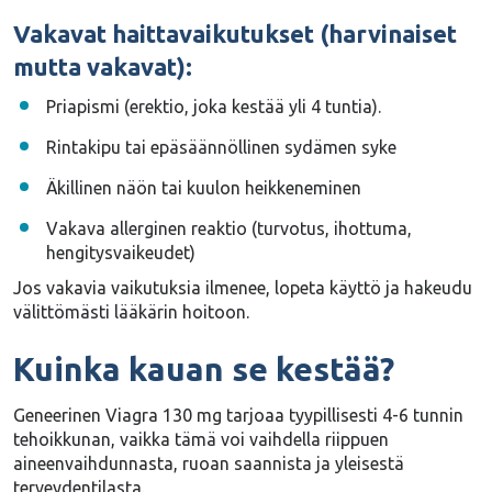
Vakavat haittavaikutukset (harvinaiset
mutta vakavat):
Priapismi (erektio, joka kestää yli 4 tuntia).
Rintakipu tai epäsäännöllinen sydämen syke
Äkillinen näön tai kuulon heikkeneminen
Vakava allerginen reaktio (turvotus, ihottuma,
hengitysvaikeudet)
Jos vakavia vaikutuksia ilmenee,
lopeta käyttö ja hakeudu
välittömästi lääkärin hoitoon
.
Kuinka kauan se kestää?
Geneerinen Viagra 130 mg tarjoaa tyypillisesti
4-6
tunnin
tehoikkunan, vaikka tämä voi vaihdella riippuen
aineenvaihdunnasta, ruoan saannista ja yleisestä
terveydentilasta.