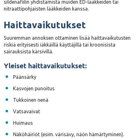
sildenafiilin yhdistämistä muiden ED-lääkkeiden tai
nitraattipohjaisten lääkkeiden kanssa.
Haittavaikutukset
Suuremman annoksen ottaminen lisää
haittavaikutusten
riskiä erityisesti iäkkäillä käyttäjillä tai kroonisista
sairauksista kärsivillä.
Yleiset haittavaikutukset:
Päänsärky
Kasvojen punoitus
Tukkoinen nenä
Vatsavaivat
Huimaus
Näköhäiriöt (esim. värisävy, näön hämärtyminen).