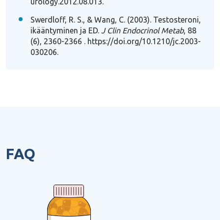
urology.2012.08.013
.
Swerdloff, R. S., & Wang, C. (2003). Testosteroni,
ikääntyminen ja ED.
J Clin Endocrinol Metab
, 88
(6), 2360-2366
. https://doi.org/10.1210/jc.2003-
030206
.
FAQ