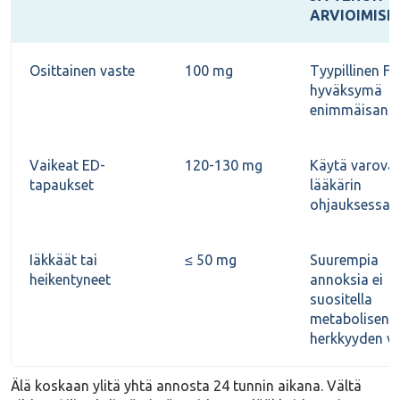
ARVIOIMISE
Osittainen vaste
100 mg
Tyypillinen F
hyväksymä
enimmäisann
Vaikeat ED-
120-130 mg
Käytä varovas
tapaukset
lääkärin
ohjauksessa
Iäkkäät tai
≤ 50 mg
Suurempia
heikentyneet
annoksia ei
suositella
metabolisen
herkkyyden vu
Älä koskaan ylitä yhtä annosta 24 tunnin aikana. Vältä