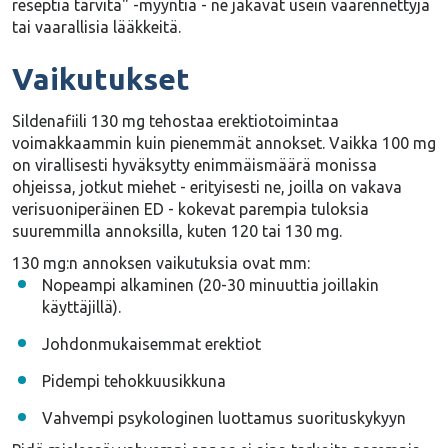
reseptiä tarvita" -myyntiä - ne jakavat usein
väärennettyjä
tai vaarallisia lääkkeitä
.
Vaikutukset
Sildenafiili 130 mg tehostaa erektiotoimintaa
voimakkaammin kuin pienemmät annokset. Vaikka 100 mg
on virallisesti hyväksytty enimmäismäärä monissa
ohjeissa, jotkut miehet - erityisesti ne, joilla on vakava
verisuoniperäinen ED - kokevat parempia tuloksia
suuremmilla annoksilla, kuten 120 tai 130 mg.
130 mg:n annoksen vaikutuksia ovat mm:
Nopeampi alkaminen (20-30 minuuttia joillakin
käyttäjillä).
Johdonmukaisemmat erektiot
Pidempi tehokkuusikkuna
Vahvempi psykologinen luottamus suorituskykyyn