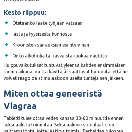
Kesto riippuu:
Otetaanko lääke tyhjään vatsaan
Iästä ja fyysisestä kunnosta
Kroonisten sairauksien esiintyminen
Onko alkoholia tai rasvaista ruokaa nautittu
Huippuvaikutukset tuntuvat yleensä
kahden ensimmäisen
tunnin
aikana, mutta käyttäjät saattavat huomata, että he
voivat reagoida stimulaatioon useita tunteja sen jälkeen.
Miten ottaa geneeristä
Viagraa
Tabletti tulee ottaa veden kanssa
30-60 minuuttia ennen
seksuaalista toimintaa
. Seksuaalinen stimulaatio on
välttämätöntä, jotta lääkitys toimisi. Parhaiden tulosten