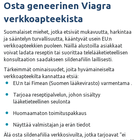
Osta geneerinen Viagra
verkkoapteekista
Suomalaiset miehet, jotka etsivät mukavuutta, harkintaa
ja sääntelyn turvallisuutta, kääntyvät usein EU:n
verkkoapteekkien puoleen. Näillä alustoilla asiakkaat
voivat
ladata reseptin
tai suorittaa
telelääketieteellisen
konsultaation
saadakseen sildenafiilin laillisesti.
Tärkeimmät ominaisuudet, joita hyvämaineiselta
verkkoapteekilta kannattaa etsiä:
EU:n tai Fimean (Suomen lääkevirasto
) varmentama
.
Tarjoaa reseptipalvelun, johon sisältyy
lääketieteellinen seulonta
Huomaamaton toimituspakkaus
Näyttää valmistajan ja erän tiedot
Älä osta sildenafiilia verkkosivuilta, jotka tarjoavat "ei