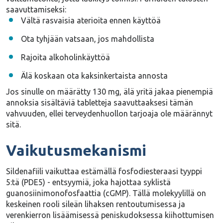
saavuttamiseksi:
Vältä rasvaisia aterioita ennen käyttöä
Ota tyhjään vatsaan, jos mahdollista
Rajoita alkoholinkäyttöä
Älä koskaan ota kaksinkertaista annosta
Jos sinulle on määrätty 130 mg,
älä yritä jakaa pienempiä
annoksia sisältäviä tabletteja saavuttaaksesi tämän
vahvuuden
, ellei terveydenhuollon tarjoaja ole määrännyt
sitä.
Vaikutusmekanismi
Sildenafiili vaikuttaa
estämällä fosfodiesteraasi tyyppi
5:tä (PDE5
) - entsyymiä, joka hajottaa syklistä
guanosiinimonofosfaattia (cGMP). Tällä molekyylillä on
keskeinen rooli sileän lihaksen rentoutumisessa ja
verenkierron lisäämisessä peniskudoksessa kiihottumisen