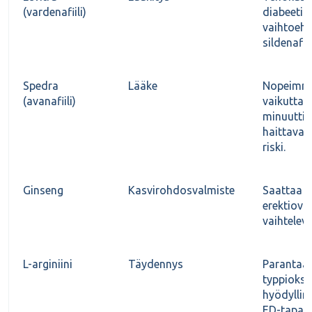
(vardenafiili)
diabeetiko
vaihtoeh
sildenafiili
Spedra
Lääke
Nopeimm
(avanafiili)
vaikuttav
minuuttia
haittavai
riski.
Ginseng
Kasvirohdosvalmiste
Saattaa a
erektiova
vaihtelev
L-arginiini
Täydennys
Parantaa
typpioksi
hyödylline
ED-tapauk