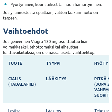
Pyörtyminen, kouristukset tai näön hämärtyminen.
Jos yliannostusta epäillään,
välitön lääkärinhoito on
tarpeen
.
Vaihtoehdot
Jos geneerinen Viagra 130 mg osoittautuu liian
voimakkaaksi, tehottomaksi tai aiheuttaa
haittavaikutuksia, on olemassa useita vaihtoehtoja:
TUOTE
TYYPPI
HYÖTY
CIALIS
LÄÄKITYS
PITKÄ K
(TADALAFIILI)
(JOPA 36
VÄHEM
SUORITU
Levitra
Lääkitys
Tehokas