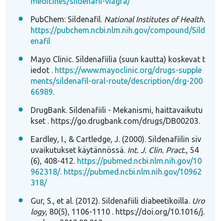
medicines/sildenafil-viagra/
PubChem: Sildenafil.
National Institutes of Health.
https://pubchem.ncbi.nlm.nih.gov/compound/Sild
enafil
Mayo Clinic. Sildenafiilia (suun kautta) koskevat t
iedot
. https://www.mayoclinic.org/drugs-supple
ments/sildenafil-oral-route/description/drg-200
66989.
DrugBank. Sildenafiili - Mekanismi, haittavaikutu
kset
. https://go.drugbank.com/drugs/DB00203.
Eardley, I., & Cartledge, J. (2000). Sildenafiilin siv
uvaikutukset käytännössä.
Int. J. Clin. Pract.
, 54
(6), 408-412.
https://pubmed.ncbi.nlm.nih.gov/10
962318/. https://pubmed.ncbi.nlm.nih.gov/10962
318/
Gur, S., et al. (2012). Sildenafiili diabeetikoilla.
Uro
logy
, 80(5), 1106-1110
. https://doi.org/10.1016/j.