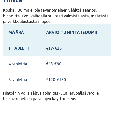
Koska 130 mg ei ole tavanomainen vähittäisannos,
hinnoittelu voi vaihdella suuresti valmistajasta, määrästä
ja verkkoalustasta riippuen.
MÄÄRÄ
ARVIOITU HINTA (SUOMI)
1 TABLETTI
€17-€25
4 tablettia
€65-€90
8 tablettia
€120-€150
Hintoihin voi sisältyä toimituskulut, arvonlisävero ja
telelääketieteen palvelujen käyttöoikeus.