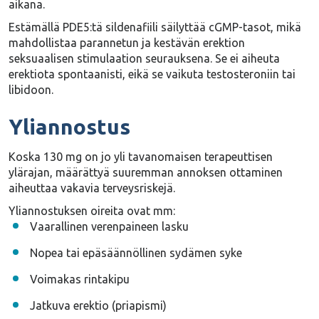
aikana.
Estämällä PDE5:tä sildenafiili säilyttää cGMP-tasot, mikä
mahdollistaa
parannetun ja kestävän erektion
seksuaalisen stimulaation seurauksena. Se
ei aiheuta
erektiota spontaanisti
, eikä se vaikuta testosteroniin tai
libidoon.
Yliannostus
Koska 130 mg on jo yli tavanomaisen terapeuttisen
ylärajan, määrättyä suuremman annoksen ottaminen
aiheuttaa vakavia terveysriskejä.
Yliannostuksen oireita ovat mm:
Vaarallinen verenpaineen lasku
Nopea tai epäsäännöllinen sydämen syke
Voimakas rintakipu
Jatkuva erektio (priapismi)