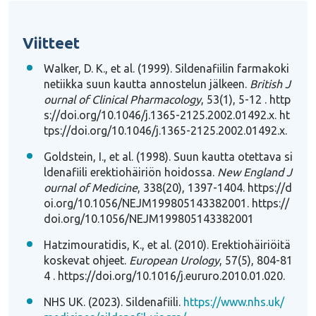
Viitteet
Walker, D. K., et al. (1999). Sildenafiilin farmakoki
netiikka suun kautta annostelun jälkeen.
British J
ournal of Clinical Pharmacology
, 53(1), 5-12
. http
s://doi.org/10.1046/j.1365-2125.2002.01492.x. ht
tps://doi.org/10.1046/j.1365-2125.2002.01492.x
.
Goldstein, I., et al. (1998). Suun kautta otettava si
ldenafiili erektiohäiriön hoidossa.
New England J
ournal of Medicine
, 338(20), 1397-1404.
https://d
oi.org/10.1056/NEJM199805143382001. https://
doi
.org/10.1056/NEJM199805143382001
Hatzimouratidis, K., et al. (2010). Erektiohäiriöitä
koskevat ohjeet.
European Urology
, 57(5), 804-81
4
. https://doi.org/10.1016/j.eururo.2010.01.020
.
NHS UK. (2023). Sildenafiili.
https://www.nhs.uk/