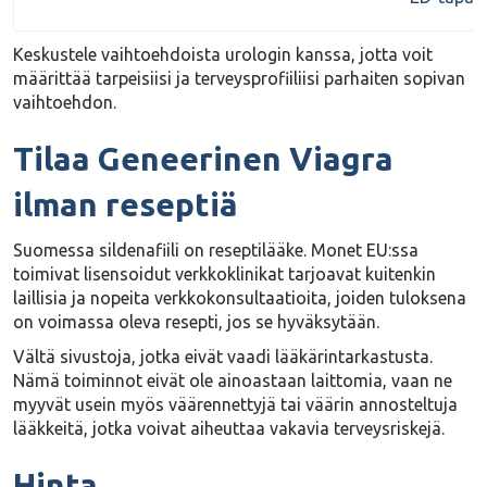
Keskustele vaihtoehdoista urologin kanssa, jotta voit
määrittää tarpeisiisi ja terveysprofiiliisi parhaiten sopivan
vaihtoehdon.
Tilaa Geneerinen Viagra
ilman reseptiä
Suomessa sildenafiili on
reseptilääke
. Monet EU:ssa
toimivat lisensoidut verkkoklinikat tarjoavat kuitenkin
laillisia ja nopeita verkkokonsultaatioita
, joiden tuloksena
on voimassa oleva resepti, jos se hyväksytään.
Vältä sivustoja, jotka eivät vaadi lääkärintarkastusta.
Nämä toiminnot eivät ole ainoastaan laittomia, vaan ne
myyvät usein myös väärennettyjä tai väärin annosteltuja
lääkkeitä, jotka voivat aiheuttaa vakavia terveysriskejä.
Hinta