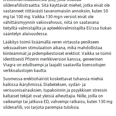
sildenafiilisitraattia
. Sitä käyttävät miehet, jotka eivät ole
vastanneet riittävästi tavanomaisiin annoksiin, kuten 50
mg tai 100 mg. Vaikka 130 mg:n versiot eivät ole
vähittäismyynnin vakiovahvuus, niitä on saatavana
tietyiltä valmistajilta ja apteekkivalmistajilta EU:ssa tiukan
sääntelyn alaisuudessa.
Lääkitys toimii lisäämällä veren virtausta penikseen
seksuaalisen stimulaation aikana, mikä mahdollistaa
kiinteämmät ja pidempikestoiset erektiot. Vaikka se toimii
identtisesti Pfizerin merkkiversion kanssa, geneerinen
Viagra on
edullisempi
ja
laajalti saatavilla
lisensoitujen
verkkoalustojen kautta.
Suomessa erektiohäiriöt koskettavat tuhansia miehiä
kaikissa ikäryhmissä. Diabeteksen, sydän- ja
verisuonisairauksien, tupakoinnin ja psyykkisen stressin
kaltaiset tekijät ovat yleisiä aiheuttajia. Niille, joilla on
vaikeampi tai jatkuva ED, vahvempi ratkaisu, kuten 130 mg
sildenafiili, voi tarjota parempia tuloksia.